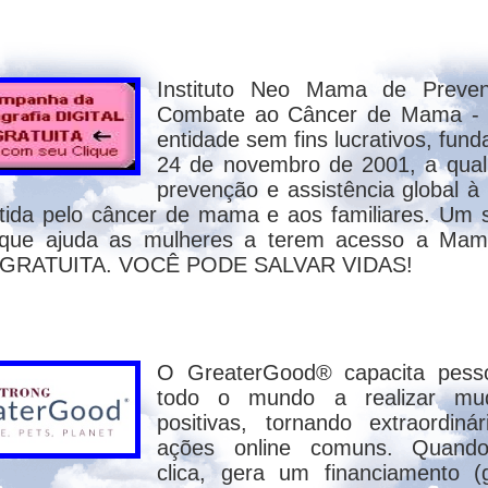
o dos relatos de historiadores, idôneos e r
de Constantinopla, em 553 D.C.?
Instituto Neo Mama de Preve
vem:
Combate ao Câncer de Mama -
entidade sem fins lucrativos, fun
24 de novembro de 2001, a qual
prevenção e assistência global à
ida pelo câncer de mama e aos familiares. Um 
 que ajuda as mulheres a terem acesso a Mamo
al GRATUITA. VOCÊ PODE SALVAR VIDAS!
O GreaterGood® capacita pess
553 D.C.
todo o mundo a realizar mu
positivas, tornando extraordiná
ações online comuns. Quand
uprimida pela Igreja, Por que será?
clica, gera um financiamento (g