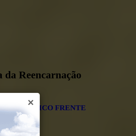
ia da Reencarnação
×
ITE CATÓLICO FRENTE
O VIOTTI