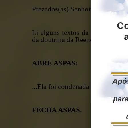
Prezados(as) Senhores(as)
C
Li alguns textos da Home Page 
da doutrina da Reencarnação no C
ABRE ASPAS:
Após
...Ela foi condenada pelo Concíl
para
FECHA ASPAS.