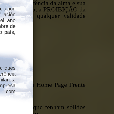
ástica preexistência da alma e sua
cílio. Portanto, a PROIBIÇÃO da
ciación
liación
ÓRICO, sem qualquer validade
 el año
mbre de
o país,
cliques
rência
milares.
blicariam na Home Page Frente
resa
a com
ão acredito que tenham sólidos
 acima exposto.