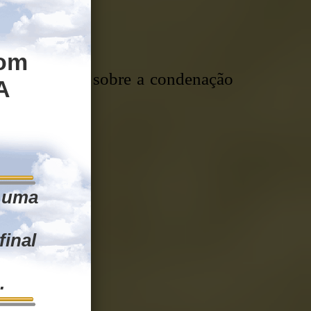
om
m comentário sobre a condenação
A
, uma
gílio).
final
.