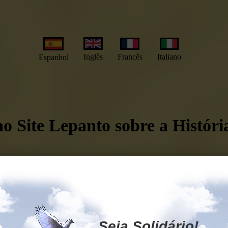
Inglês
Francês
Italiano
Espanhol
o Site Lepanto sobre a Histór
NVIADA AO RESPONSÁVEL PELO S
ITÁRIA LEPANTO, O SR. FREDERIC
Seja Solidário!