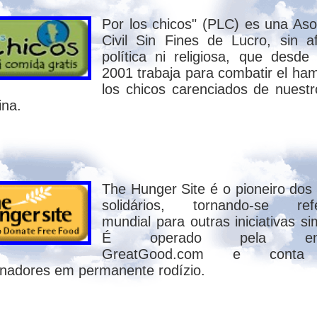
tiniano - "Todo aquele que ensinar esta fant
denado", como parte das conclusões do Con
Por los chicos" (PLC) es una Aso
Civil Sin Fines de Lucro, sin afi
enascimento físico) foi um ERRO HIST
política ni religiosa, que desde
2001 trabaja para combatir el ha
los chicos carenciados de nuestr
ina.
s coisas:
The Hunger Site é o pioneiro dos 
solidários, tornando-se refe
mundial para outras iniciativas si
nhecimento desse fato, porém,
JAMAIS
pu
É operado pela emp
ima descrito, pois não é do vosso interesse.
GreatGood.com e cont
inadores em permanente rodízio.
arão ao trabalho de me responder, pois n
ISTÓRIA,
que possam contradizer o que foi