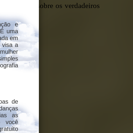
espeitáveis, sobre os verdadeiros
nção e
 É uma
dada em
 visa a
 mulher
simples
grafia
oas de
danças
rias as
o você
ratuito