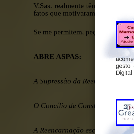
V.Sas. realmente têm conheciment
fatos que motivaram o Concílio 
Se me permitem, peço que obser
ABRE ASPAS:
acomet
gesto
Digit
A Supressão da Reencarnação
O Concílio de Constantinopla - 
A Reencarnação escamoteada e s