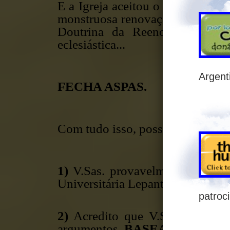
E a Igreja aceitou o edito de Jus
monstruosa renovação, será con
Doutrina da Reencarnação (r
eclesiástica...
Argent
FECHA ASPAS.
Com tudo isso, posso concluir trê
1)
V.Sas. provavelmente têm co
Universitária Lepanto, o texto ac
patroc
2)
Acredito que V.Sas. não se d
argumentos,
BASEADOS NA H