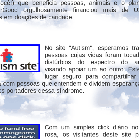
ocê!) que beneficia pessoas, animais e o pla
erGood orgulhosamente financiou mais de 
s em doações de caridade.
oriadores da igreja romana acreditaram que
cílio de Constantinopla em 553 D.C, atual Is
a uma ferrenha oposição pessoal do finado
do Concílio. Segundo Procópio, uma mulhe
No site "Autism", esperamos tr
 de Bizâncio, era a ambiciosa esposa de Jus
pessoas cujas vidas foram toca
a rápida ascensão ao poder como cortesã. Par
distúrbios do espectro do au
tarde, a morte de quinhentas antigas "c
visando apoiar um ao outro. Es
 em uma outra vida como preconiza a lei d
lugar seguro para compartilha
eencarnação. Estava confiante no sucesso
ia com pessoas que entendem e dividem esperan
!
os portadores dessa síndrome.
 Justiniano, sem levar em conta o ponto de
ígenes - exegeta e Teólogo (185 - 235 D.C
Em suas obras: De Principiis e Contra Cel
Com um simples click diário n
ma antes do nascimento e sua dependência de
rosa, os visitantes deste site 