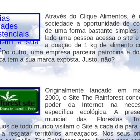
Através do Clique Alimentos, é
dirão que o "demônio" é a causa de todas 
sociedade a oportunidade de co
de suas obras. E que rezarão para que o "de
de uma forma bastante simples
OSIÇÕES
dogmáticas da Igreja.
lado uma pessoa acessa o site e 
a doação de 1 kg de alimento 
. Do outro, uma empresa parceira patrocina a d
r a doutrina da reencarnação, usam-se
ca tem a sua marca exposta. Justo, não?
Mas quando se pede para explicar, o porquê
estidos e fundamentados na história, sem 
Originalmente lançado em m
 mensagem pelo lado pessoal e também 
2000, o Site The Rainforest conc
nas gostaria de ver na Vossa Página da Int
poder da Internet na neces
específica ecológica: A prese
stantinopla condenou a reencarnação, e não 
mundial das Florestas Trop
duos de todo mundo visitam o Site a cada dia para c
 a resgatar territórios ameaçados. Nos seus pr