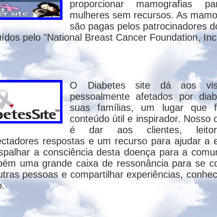
ento poderiam ser explicadas somente à luz
proporcionar mamografias p
mulheres sem recursos. As mamo
são pagas pelos patrocinadores do
iniano só participaram bispos do oriente (
buídos pelo "National Breast Cancer Foundation, Inc
nstantinopla nesta ocasião, deixou isso bem 
 quinto dos Concílios, não passou de um en
O Diabetes site dá aos visi
niano, que, mancomunado com alguns vas
pessoalmente afetados por dia
, com protestos do Papa Virgílio, e a public
suas famílias, um lugar que f
conteúdo útil e inspirador. Nosso 
é dar aos clientes, leit
cílio chegou após uma discussão de quatro s
ectadores respostas e um recurso para ajudar a 
rdade, os documentos que lhe foram aprese
spalhar a consciência desta doença para a comu
e a disputa a respeito de três eruditos que 
ém uma grande caixa de ressonância para se c
s heréticos. Nada continham sobre Orígenes
tras pessoas e compartilhar experiências, conhe
79 - 590 D.C) e Gregório (590 - 604 D.C)
o.
 de Orígenes.