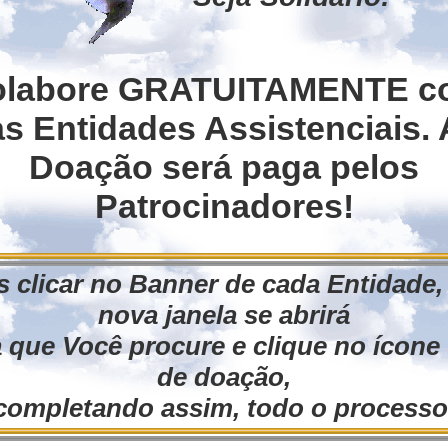
olabore GRATUITAMENTE c
Lepanto. Em uma passagem, identifiquei u
as Entidades Assistenciais. 
oncílio de Constantinopla, ou seja:
Doação será paga pelos
Patrocinadores!
 clicar no Banner de cada Entidade
io de Constantinopla no ano de 543 (Papa Vir
nova janela se abrirá
 que Você procure e clique no ícone 
de doação,
completando assim, todo o processo