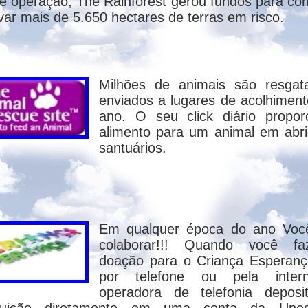
e operação, The Rainforest gerou fundos para co
var mais de 5.650 hectares de terras em risco.
Milhões de animais são resgat
 SR. FREDERICO VIOTTI DO S
enviados a lugares de acolhiment
ano. O seu click diário propor
alimento para um animal em abr
santuários.
eencarnação foi condenada por S. Paulo, muit
Em qualquer época do ano Voc
colaborar!!! Quando você f
doação para o Criança Esperanç
por telefone ou pela inter
operadora de telefonia deposi