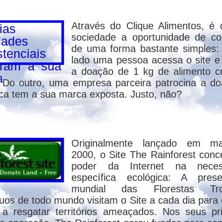
 incerteza do futuro constitui uma puniçã
 de reencarnar-se? Resposta : Pode abreviá
Através do Clique Alimentos, é
nte a prova, pois entre os Espíritos há os c
sociedade a oportunidade de co
 com isso, assim como alguém que recusa o 
de uma forma bastante simples
lado uma pessoa acessa o site e 
a doação de 1 kg de alimento 
. Do outro, uma empresa parceira patrocina a d
uém manda em ninguém. Se a prova é difícil,
ca tem a sua marca exposta. Justo, não?
ta imediatamente. Hitler gostaria muito de
exército, com um arsenal atômico à sua di
onde estaria Deus? Deus ficaria de braços c
Originalmente lançado em m
2000, o Site The Rainforest conc
poder da Internet na neces
o-se uma vez..."
específica ecológica: A prese
mundial das Florestas Trop
duos de todo mundo visitam o Site a cada dia para c
a morte única com a de Cristo, que, encarn
 a resgatar territórios ameaçados. Nos seus pr
ismo, Jesus é um Bom Espírito que alcançou 