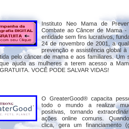
SMO KARDECISTA - V
Instituto Neo Mama de Preve
Combate ao Câncer de Mama -
8 -
entidade sem fins lucrativos, fun
24 de novembro de 2001, a qual
prevenção e assistência global à
ida pelo câncer de mama e aos familiares. Um 
ado morrerem uma vez, vindo, depois disso
 que ajuda as mulheres a terem acesso a Mamo
rar os pecados de muitos, aparecerá segu
al GRATUITA. VOCÊ PODE SALVAR VIDAS!
27-28).
ndo o Espiritismo, Allan Kardec, pseudôn
tário ao livro de Hebreus, mormente à pass
O GreaterGood® capacita pess
todo o mundo a realizar mu
hos (Mateus, Marcos, Lucas e João)? Não. E
positivas, tornando extraordiná
os Coríntios, Êxodo e Deuteronômio. Qu
ações online comuns. Quand
clica, gera um financiamento (g