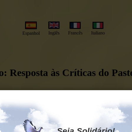
Inglês
Francês
Italiano
Espanhol
o: Resposta às Críticas do Past
iva@wbr.com.br - algumas refutações sobre a
e Deus - Palavra da Verdade, em Aquira
Seja Solidário!