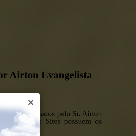
or Airton Evangelista
×
rtigos publicados pelo Sr. Airton
z (CE), cujos Sites possuem os