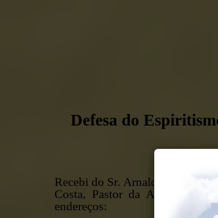
Defesa do Espiritism
Recebi do Sr. Arnaldo Paiva - pa
Costa, Pastor da Assembleia d
endereços: