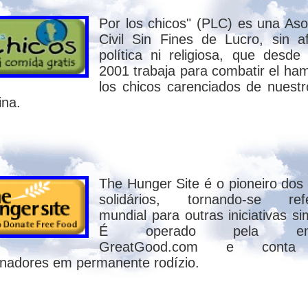
 julgado, isoladamente. Deus não julga o pó
Por los chicos" (PLC) es una Aso
falamos em HOMEM falamos em corpo e espí
Civil Sin Fines de Lucro, sin afi
 volta ao corpo, exatamente como aconte
política ni religiosa, que desde
ção. Vejam : "Os que morreram em Cristo
2001 trabaja para combatir el ha
se manifestar, seremos semelhantes a Ele" (1
los chicos carenciados de nuestr
ina.
 a morte. O espírito segue para o repouso 
eqüência do caminho escolhido, em vida, p
rreição. Os crentes em Jesus ressuscitarão
s para serem (corpo e espírito) lançados n
The Hunger Site é o pioneiro dos 
dos os que estão nos sepulcros ouvirão a Su
solidários, tornando-se refe
a ressurreição da vida, e os que praticara
mundial para outras iniciativas si
É operado pela emp
GreatGood.com e cont
inadores em permanente rodízio.
, Juízo é algo inexistente ou indefinido. V
os os Espíritos se preocupam com sua reenca
e, pois nem mesmo a compreendem. Isto d