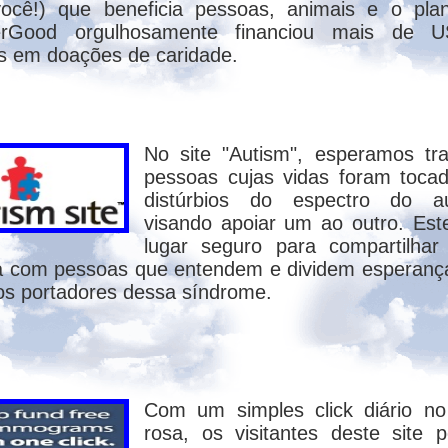
ocê!) que beneficia pessoas, animais e o pla
 amiúde pelos cristãos evangélicos para refu
erGood orgulhosamente financiou mais de 
s em doações de caridade.
ta de que Kardec pinçou ao seu bel-prazer 
 facilidade de serem interpretados sob a óti
as que se autodenominam cristãos esclare
ersículo sob análise não contradiz a reencar
No site "Autism", esperamos tr
pessoas cujas vidas foram toca
rerem uma só vez"
distúrbios do espectro do au
visando apoiar um ao outro. Es
lugar seguro para compartilha
da não abrange a parte imaterial do homem
ia com pessoas que entendem e dividem esperan
 refere ao corpo, que morre só uma vez, não
os portadores dessa síndrome.
 por Deus já no Jardim do Éden, após a qued
.. porquanto és pó e em pó te tornarás" (Gn 3
orpo desce à sepultura. Isto é o óbvio.
Com um simples click diário n
to mais elevado. Se a referência fosse ape
rosa, os visitantes deste site 
o poderia morrer mais de uma vez? A Palavr