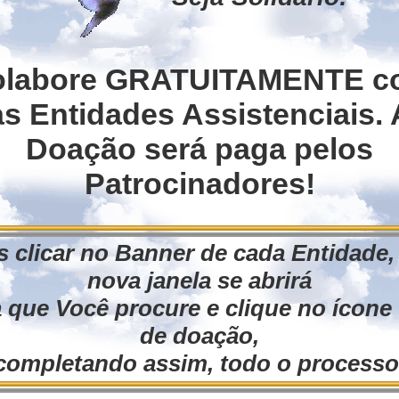
orld/igreja/estudos/seit026.htm
olabore GRATUITAMENTE c
itas/Espiritismo-FoiJBatistaReencarnacaoElias
as Entidades Assistenciais. 
Doação será paga pelos
Patrocinadores!
s outros, preocupam-se mais em manchar 
a de Deus às suas respectivas Comunidade
tc. Mas como sabemos, toda ação provoca uma
 clicar no Banner de cada Entidade
nova janela se abrirá
iam-se com as detrações do Pastor. Em segu
 que Você procure e clique no ícone 
 as mesmas num Fórum de Debates.
de doação,
completando assim, todo o processo