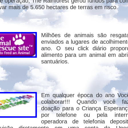
e operação, The Rainforest gerou fundos para co
omens uma elevada moral. Em nenhum moment
var mais de 5.650 hectares de terras em risco.
 Segunda Pessoa da Trindade, teve apenas um
Milhões de animais são resgat
enviados a lugares de acolhiment
ano. O seu click diário propor
íritos ou no Evangelho Segundo o Espirit
alimento para um animal em abr
como dito em 1 Tessalonicenses 4.16-17,
santuários.
 15.23,52, Apocalipse 22.20. Mais trabalho p
Segunda Revelação de Deus, e o espiritismo, a 
ria fazer na Terra uma Revelação já substit
é mentirosa? Então os demais livros e versíc
 verdade, o que é mentira na Bíblia? Kar
Em qualquer época do ano Voc
colaborar!!! Quando você f
São de origem humana os erros que nele se 
doação para o Criança Esperanç
ção? Então, cabe aos seguidores de Kardec esc
por telefone ou pela inter
operadora de telefonia deposi