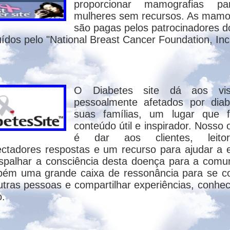
proporcionar mamografias p
s uma vez; que o homem (corpo e espírito
mulheres sem recursos. As mamo
to, isto é, a morte, dá-se somente uma vez. O
são pagas pelos patrocinadores do
 o homem morre várias vezes, o corpo se apa
buídos pelo "National Breast Cancer Foundation, Inc
esmo espírito possui vários corpos, corpo
 o aperfeiçoamento dos desencarnados.
O Diabetes site dá aos visi
somos templo do Espírito Santo e que a red
pessoalmente afetados por dia
sabeis que o nosso corpo é santuário do Es
suas famílias, um lugar que f
); "Aquele que dentre os mortos ressuscitou
conteúdo útil e inspirador. Nosso 
Espírito que em vós habita" (Rm 8.11); "Nó
é dar aos clientes, leit
ra o Senhor; ora, Deus, que ressuscitou o
ectadores respostas e um recurso para ajudar a 
). Portanto, para o cristianismo o corpo 
spalhar a consciência desta doença para a comu
 Cristo venceu a morte, pela ressurreição, 
ém uma grande caixa de ressonância para se c
tras pessoas e compartilhar experiências, conhe
o.